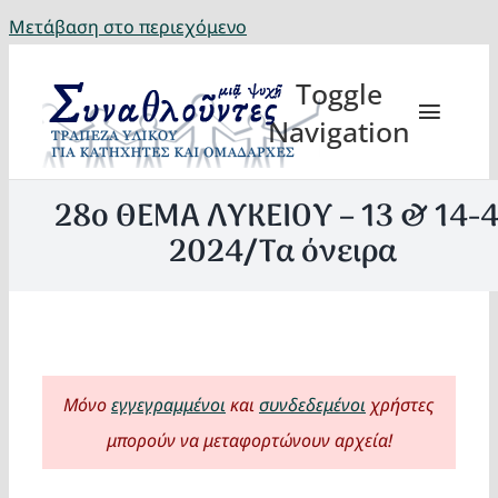
Μετάβαση στο περιεχόμενο
Toggle
Navigation
28ο ΘΕΜΑ ΛΥΚΕΙΟΥ – 13 & 14-4
2024/Τα όνειρα
Θέματα
Κατηχη
Μόνο
εγγεγραμμένοι
και
συνδεδεμένοι
χρήστες
Eορτή
μπορούν να μεταφορτώνουν αρχεία!