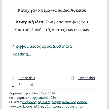
Κατασκ
Κατηχητικό θέμα για παιδιά
Λυκείου
Θέματα
Κεντρική ιδέα:
Ζωή μέσα στο φως του
Χριστού, διαλύει τίς απάτες των ονείρων.
Αναζήτη
(
1
ψήφοι, μέσος όρος:
5,00
από 5)
Loading...
Share this
Tweet this
Ο Λογα
Email this
Δημοσιεύτηκε: 8 Απριλίου 2024
Κατηγορίες:
Κατηχητικό/Ομάδα
Ετικέτες:
διάβολος
,
εφιάλτες
,
Μέγας Αντώνιος
,
όνειρα
,
πάγκαλο Ιωσήφ
,
πλάνη
,
σύμπτωση
,
υποσυνείδητο
,