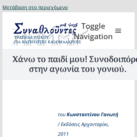
Μετάβαση στο περιεχόμενο
Toggle
Navigation
Χάνω το παιδί μου! Συνοδοιπόρ
στην αγωνία του γονιού.
Θέματα
Κατηχη
του
Κων
στ
αντίνου Γανωτή
Eορτή
/ Εκδόσεις Αρχονταρίκι,
2011