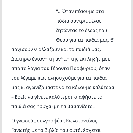
Κατασκ
“…Όταν πέσουμε στα
πόδια συντριμμένοι
Θέματα
ζητώντας το έλεος του
Θεού για τα παιδιά μας,
θ’
Αναζήτη
αρχίσουν ν’ αλλάζουν και τα παιδιά μας.
Διατηρώ έντονη τη μνήμη τη
ς
έκπ
ληξής μου
από τα λ
όγια του Γέροντα Πορφυρίου, ό
ταν
του λέγαμε πως ανησυχούμε για τα παιδιά
μας κι αγωνιζόμαστε να τα κάνουμε καλύτερα:
– Εσείς να γίνετε καλύτεροι κι αφήστε τα
Ο Λογα
παιδιά σας ήσυχα· μη τα βασανίζετε..”
Ο γνωστός συγγραφέας Κωνσταντίνος
Γανωτής με το βιβλίο του αυτό, έρχεται