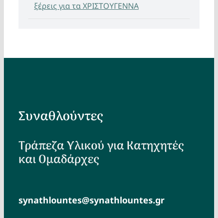
ξέρεις για τα ΧΡΙΣΤΟΥΓΕΝΝΑ
Συναθλούντες
Τράπεζα Υλικού για Κατηχητές
και Ομαδάρχες
synathlountes@synathlountes.gr