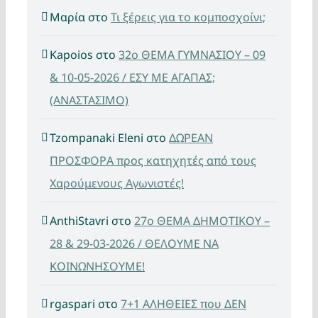
Μαρία
στο
Τι ξέρεις για το κομποσχοίνι;
Kapoios
στο
32ο ΘΕΜΑ ΓΥΜΝΑΣΙΟΥ – 09
& 10-05-2026 / ΕΣΥ ΜΕ ΑΓΑΠΑΣ;
(ΑΝΑΣΤΑΣΙΜΟ)
Tzompanaki Eleni
στο
ΔΩΡΕΑΝ
ΠΡΟΣΦΟΡΑ προς κατηχητές από τους
Χαρούμενους Αγωνιστές!
AnthiStavri
στο
27ο ΘΕΜΑ ΔΗΜΟΤΙΚΟΥ –
28 & 29-03-2026 / ΘΕΛΟΥΜΕ ΝΑ
ΚΟΙΝΩΝΗΣΟΥΜΕ!
rgaspari
στο
7+1 ΑΛΗΘΕΙΕΣ που ΔΕΝ