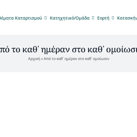
Θέματα Καταρτισμού
Κατηχητικό/Ομάδα
Eορτή
Κατασκή
πό το καθ᾿ ημέραν στο καθ᾿ ομοίωσ
Αρχική
»
Από το καθ᾿ ημέραν στο καθ᾿ ομοίωσιν