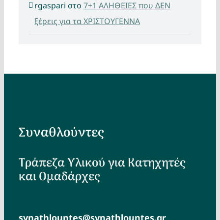
rgaspari
στο
7+1 ΑΛΗΘΕΙΕΣ που ΔΕΝ
ξέρεις για τα ΧΡΙΣΤΟΥΓΕΝΝΑ
Συναθλούντες
Τράπεζα Υλικού για Κατηχητές
και Ομαδάρχες
synathlountes@synathlountes.gr