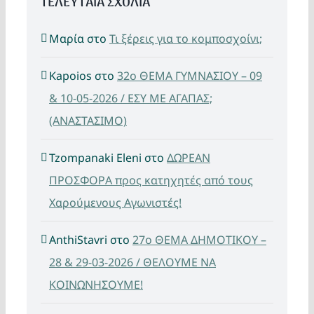
ΤΕΛΕΥΤΑΙΑ ΣΧΟΛΙΑ
Μαρία
στο
Τι ξέρεις για το κομποσχοίνι;
Kapoios
στο
32ο ΘΕΜΑ ΓΥΜΝΑΣΙΟΥ – 09
& 10-05-2026 / ΕΣΥ ΜΕ ΑΓΑΠΑΣ;
(ΑΝΑΣΤΑΣΙΜΟ)
Tzompanaki Eleni
στο
ΔΩΡΕΑΝ
ΠΡΟΣΦΟΡΑ προς κατηχητές από τους
Χαρούμενους Αγωνιστές!
AnthiStavri
στο
27ο ΘΕΜΑ ΔΗΜΟΤΙΚΟΥ –
28 & 29-03-2026 / ΘΕΛΟΥΜΕ ΝΑ
ΚΟΙΝΩΝΗΣΟΥΜΕ!