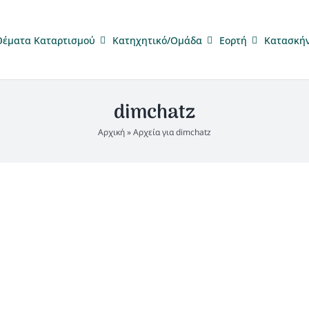
Θέματα Καταρτισμού
Κατηχητικό/Ομάδα
Eορτή
Κατασκή
dimchatz
Αρχική
»
Αρχεία για dimchatz