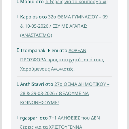
Μαρία
στο
Τι ξέρεις για το κομποσχοίνι;
Kapoios
στο
32ο ΘΕΜΑ ΓΥΜΝΑΣΙΟΥ – 09
& 10-05-2026 / ΕΣΥ ΜΕ ΑΓΑΠΑΣ;
(ΑΝΑΣΤΑΣΙΜΟ)
Tzompanaki Eleni
στο
ΔΩΡΕΑΝ
ΠΡΟΣΦΟΡΑ προς κατηχητές από τους
Χαρούμενους Αγωνιστές!
AnthiStavri
στο
27ο ΘΕΜΑ ΔΗΜΟΤΙΚΟΥ –
28 & 29-03-2026 / ΘΕΛΟΥΜΕ ΝΑ
ΚΟΙΝΩΝΗΣΟΥΜΕ!
rgaspari
στο
7+1 ΑΛΗΘΕΙΕΣ που ΔΕΝ
ξέρεις για τα ΧΡΙΣΤΟΥΓΕΝΝΑ