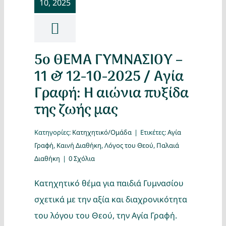
10, 2025
Κατασκ
Θέματα
5ο ΘΕΜΑ ΓΥΜΝΑΣΙΟΥ –
Αναζήτη
11 & 12-10-2025 / Αγία
Γραφή: Η αιώνια πυξίδα
της ζωής μας
Κατηγορίες:
Κατηχητικό/Ομάδα
|
Ετικέτες:
Αγία
Γραφή
,
Καινή Διαθήκη
,
Λόγος του Θεού
,
Παλαιά
Διαθήκη
|
0 Σχόλια
Ο Λογα
Κατηχητικό θέμα για παιδιά Γυμνασίου
σχετικά με την αξία και διαχρονικότητα
του λόγου του Θεού, την Αγία Γραφή.