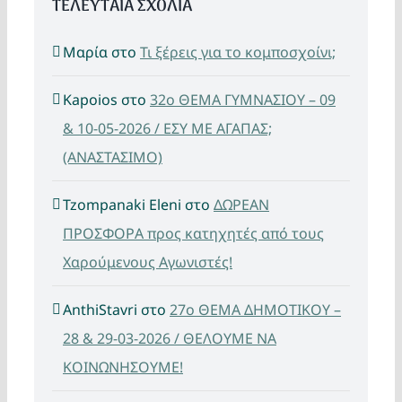
ΤΕΛΕΥΤΑΙΑ ΣΧΟΛΙΑ
Μαρία
στο
Τι ξέρεις για το κομποσχοίνι;
Kapoios
στο
32ο ΘΕΜΑ ΓΥΜΝΑΣΙΟΥ – 09
& 10-05-2026 / ΕΣΥ ΜΕ ΑΓΑΠΑΣ;
(ΑΝΑΣΤΑΣΙΜΟ)
Tzompanaki Eleni
στο
ΔΩΡΕΑΝ
ΠΡΟΣΦΟΡΑ προς κατηχητές από τους
Χαρούμενους Αγωνιστές!
AnthiStavri
στο
27ο ΘΕΜΑ ΔΗΜΟΤΙΚΟΥ –
28 & 29-03-2026 / ΘΕΛΟΥΜΕ ΝΑ
ΚΟΙΝΩΝΗΣΟΥΜΕ!