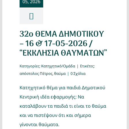
05, 2026
Κατασκ
Θέματα
32ο ΘΕΜΑ ΔΗΜΟΤΙΚΟΥ
Αναζήτη
– 16 & 17-05-2026 /
“ΕΚΚΛΗΣΙΑ ΘΑΥΜΑΤΩΝ”
Κατηγορίες:
Κατηχητικό/Ομάδα
|
Ετικέτες:
απόστολος Πέτρος
,
θαύμα
|
0 Σχόλια
Κατηχητικό θέμα για παιδιά Δημοτικού
Ο Λογα
Κεντρική ιδέα εφαρμογής: Να
καταλάβουν τα παιδιά τι είναι το θαύμα
και να πιστέψουν ότι και σήμερα
γίνονται θαύματα.