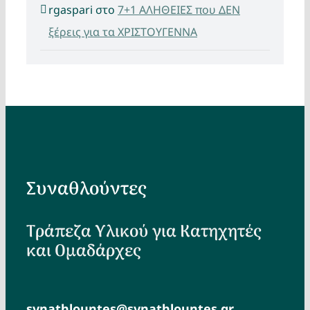
rgaspari
στο
7+1 ΑΛΗΘΕΙΕΣ που ΔΕΝ
ξέρεις για τα ΧΡΙΣΤΟΥΓΕΝΝΑ
Συναθλούντες
Τράπεζα Υλικού για Κατηχητές
και Ομαδάρχες
synathlountes@synathlountes.gr