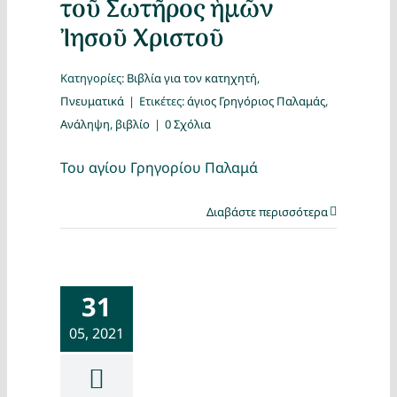
τοῦ Σωτῆρος ἡμῶν
Ἰησοῦ Χριστοῦ
Κατηγορίες:
Βιβλία για τον κατηχητή
,
Πνευματικά
|
Ετικέτες:
άγιος Γρηγόριος Παλαμάς
,
Ανάληψη
,
βιβλίο
|
0 Σχόλια
Του αγίου Γρηγορίου Παλαμά
Διαβάστε περισσότερα
31
05, 2021