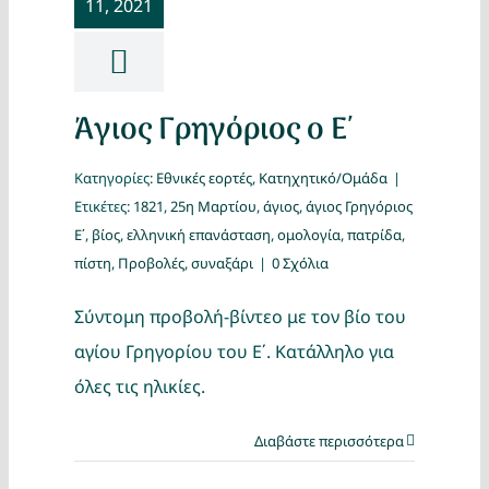
11, 2021
Κατασκ
Θέματα
Άγιος Γρηγόριος ο Ε΄
Αναζήτη
Κατηγορίες:
Εθνικές εορτές
,
Κατηχητικό/Ομάδα
|
Ετικέτες:
1821
,
25η Μαρτίου
,
άγιος
,
άγιος Γρηγόριος
Ε΄
,
βίος
,
ελληνική επανάσταση
,
ομολογία
,
πατρίδα
,
πίστη
,
Προβολές
,
συναξάρι
|
0 Σχόλια
Σύντομη προβολή-βίντεο με τον βίο του
αγίου Γρηγορίου του Ε΄. Κατάλληλο για
Ο Λογα
όλες τις ηλικίες.
Διαβάστε περισσότερα