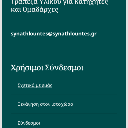
Τράπεζα Υλικού για Κατηχητές
και Ομαδάρχες
synathlountes@synathlountes.gr
Χρήσιμοι Σύνδεσμοι
Σχετικά με εμάς
Ξενάγηση στον ιστοχώρο
Σύνδεσμοι