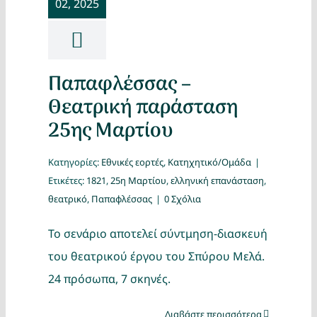
02, 2025
Κατασκ
Θέματα
Παπαφλέσσας –
Αναζήτη
Θεατρική παράσταση
25ης Μαρτίου
Κατηγορίες:
Εθνικές εορτές
,
Κατηχητικό/Ομάδα
|
Ετικέτες:
1821
,
25η Μαρτίου
,
ελληνική επανάσταση
,
θεατρικό
,
Παπαφλέσσας
|
0 Σχόλια
Το σενάριο αποτελεί σύντμηση-διασκευή
Ο Λογα
του θεατρικού έργου του Σπύρου Μελά.
24 πρόσωπα, 7 σκηνές.
Διαβάστε περισσότερα