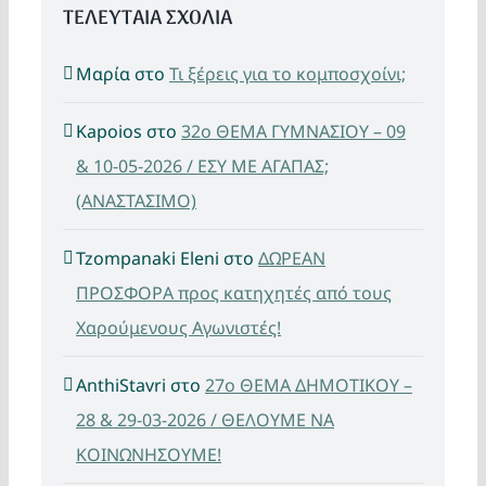
ΤΕΛΕΥΤΑΙΑ ΣΧΟΛΙΑ
Μαρία
στο
Τι ξέρεις για το κομποσχοίνι;
Kapoios
στο
32ο ΘΕΜΑ ΓΥΜΝΑΣΙΟΥ – 09
& 10-05-2026 / ΕΣΥ ΜΕ ΑΓΑΠΑΣ;
(ΑΝΑΣΤΑΣΙΜΟ)
Tzompanaki Eleni
στο
ΔΩΡΕΑΝ
ΠΡΟΣΦΟΡΑ προς κατηχητές από τους
Χαρούμενους Αγωνιστές!
AnthiStavri
στο
27ο ΘΕΜΑ ΔΗΜΟΤΙΚΟΥ –
28 & 29-03-2026 / ΘΕΛΟΥΜΕ ΝΑ
ΚΟΙΝΩΝΗΣΟΥΜΕ!