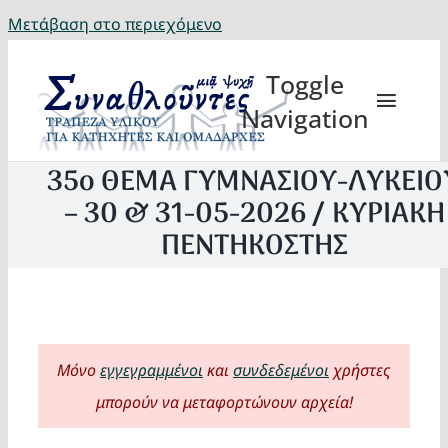
Μετάβαση στο περιεχόμενο
Toggle
Navigation
35ο ΘΕΜΑ ΓΥΜΝΑΣΙΟΥ-ΛΥΚΕΙΟ
– 30 & 31-05-2026 / ΚΥΡΙΑΚΗ
ΠΕΝΤΗΚΟΣΤΗΣ
Θέματα
Κατηχη
Μόνο
εγγεγραμμένοι
και
συνδεδεμένοι
χρήστες
Eορτή
μπορούν να μεταφορτώνουν αρχεία!