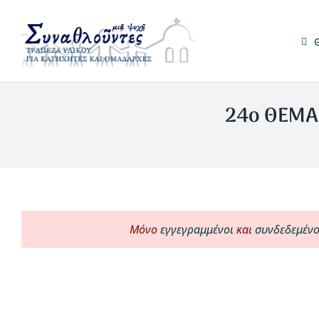
Μετάβαση
στο
περιεχόμενο
24ο ΘΕΜΑ 
Μόνο
εγγεγραμμένοι
και
συνδεδεμένο