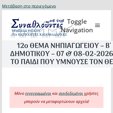
Μετάβαση στο περιεχόμενο
Toggle
Navigation
12ο ΘΕΜΑ ΝΗΠΙΑΓΩΓΕΙΟΥ – Β΄
ΔΗΜΟΤΙΚΟΥ – 07 & 08-02-2026
ΤΟ ΠΑΙΔΙ ΠΟΥ ΥΜΝΟΥΣΕ ΤΟΝ Θ
Θέματα
Κατηχη
Μόνο
εγγεγραμμένοι
και
συνδεδεμένοι
χρήστες
Eορτή
μπορούν να μεταφορτώνουν αρχεία!