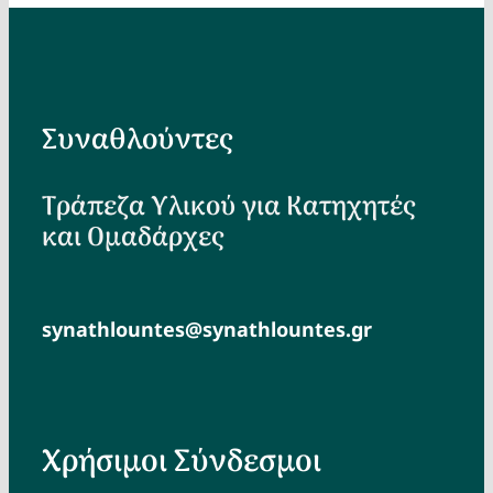
Συναθλούντες
Τράπεζα Υλικού για Κατηχητές
και Ομαδάρχες
synathlountes@synathlountes.gr
Χρήσιμοι Σύνδεσμοι