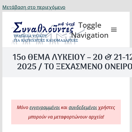
Μετάβαση στο περιεχόμενο
Toggle
Navigation
15ο ΘΕΜΑ ΛΥΚΕΙΟΥ – 20 & 21-1
2025 / ΤΟ ΞΕΧΑΣΜΕΝΟ ΟΝΕΙΡ
Θέματα
Κατηχη
Μόνο
εγγεγραμμένοι
και
συνδεδεμένοι
χρήστες
Eορτή
μπορούν να μεταφορτώνουν αρχεία!