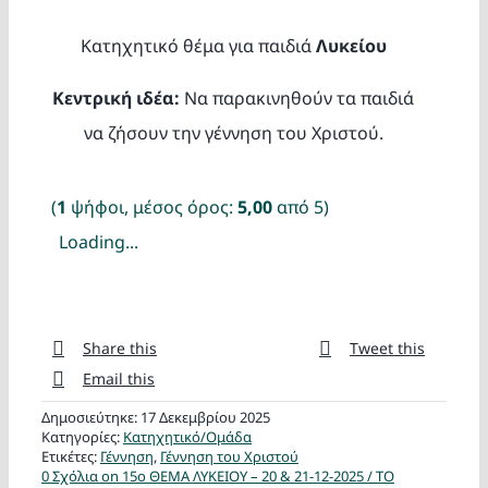
Κατασκ
Κατηχητικό θέμα για παιδιά
Λυκείου
Θέματα
Κεντρική ιδέα:
Να παρακινηθούν τα παιδιά
να ζήσουν την γέννηση του Χριστού.
Αναζήτη
(
1
ψήφοι, μέσος όρος:
5,00
από 5)
Loading...
Share this
Tweet this
Ο Λογα
Email this
Δημοσιεύτηκε: 17 Δεκεμβρίου 2025
Κατηγορίες:
Κατηχητικό/Ομάδα
Ετικέτες:
Γέννηση
,
Γέννηση του Χριστού
0 Σχόλια
on 15ο ΘΕΜΑ ΛΥΚΕΙΟΥ – 20 & 21-12-2025 / ΤΟ