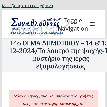
Μετάβαση στο περιεχόμενο
Toggle
Navigation
14ο ΘΕΜΑ ΔΗΜΟΤΙΚΟΥ – 14 & 1
12-2024/Το λουτρό της ψυχής-
μυστήριο της ιεράς
Θέματα
εξομολογήσεως
Κατηχη
Eορτή
Μόνο
εγγεγραμμένοι
και
συνδεδεμένοι
χρήστες
μπορούν να μεταφορτώνουν αρχεία!