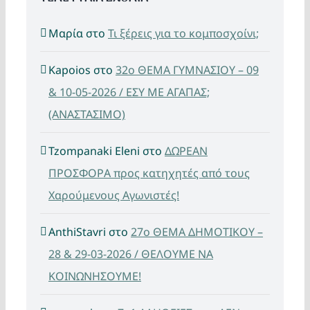
Μαρία
στο
Τι ξέρεις για το κομποσχοίνι;
Kapoios
στο
32ο ΘΕΜΑ ΓΥΜΝΑΣΙΟΥ – 09
& 10-05-2026 / ΕΣΥ ΜΕ ΑΓΑΠΑΣ;
(ΑΝΑΣΤΑΣΙΜΟ)
Tzompanaki Eleni
στο
ΔΩΡΕΑΝ
ΠΡΟΣΦΟΡΑ προς κατηχητές από τους
Χαρούμενους Αγωνιστές!
AnthiStavri
στο
27ο ΘΕΜΑ ΔΗΜΟΤΙΚΟΥ –
28 & 29-03-2026 / ΘΕΛΟΥΜΕ ΝΑ
ΚΟΙΝΩΝΗΣΟΥΜΕ!