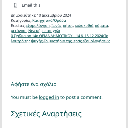
Email this
Δημοσιεύτηκε: 10 Δεκεμβρίου 2024
Κατηγορίες:
Κατηχητικό/Ομάδα
Ετικέτες:
εξομολόγηση
,
Ιωνάς
,
κήτος
,
κολοκυθιά
,
κύματα
,
μετάνοια
,
Νινευή
,
πετραχήλι
0 Σχόλια
on 14ο ΘΕΜΑ ΔΗΜΟΤΙΚΟΥ – 14 & 15-12-2024/Το
λουτρό της ψυχής-Το μυστήριο της ιεράς εξομολογήσεως
Αφήστε ένα σχόλιο
You must be
logged in
to post a comment.
Σχετικές Αναρτήσεις