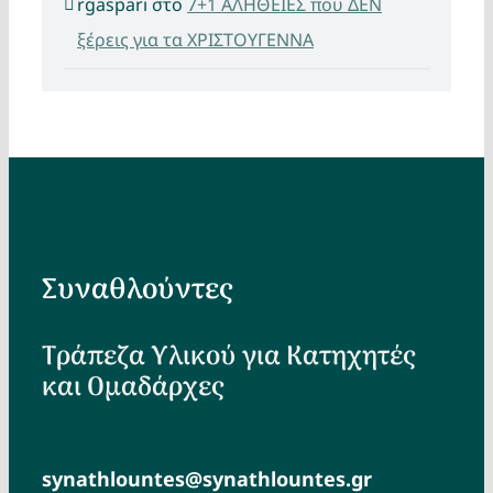
rgaspari
στο
7+1 ΑΛΗΘΕΙΕΣ που ΔΕΝ
ξέρεις για τα ΧΡΙΣΤΟΥΓΕΝΝΑ
Συναθλούντες
Τράπεζα Υλικού για Κατηχητές
και Ομαδάρχες
synathlountes@synathlountes.gr