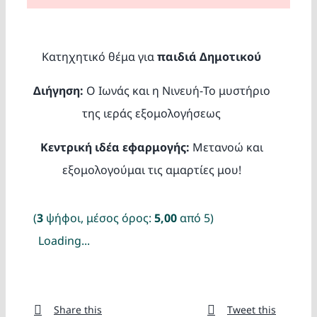
Κατασκ
Θέματα
Κατηχητικό θέμα για
παιδιά Δημοτικού
Διήγηση:
Ο Ιωνάς και η Νινευή-Το μυστήριο
Αναζήτη
της ιεράς εξομολογήσεως
Κεντρική ιδέα εφαρμογής:
Μετανοώ και
εξομολογούμαι τις αμαρτίες μου!
(
3
ψήφοι, μέσος όρος:
5,00
από 5)
Ο Λογα
Loading...
Share this
Tweet this