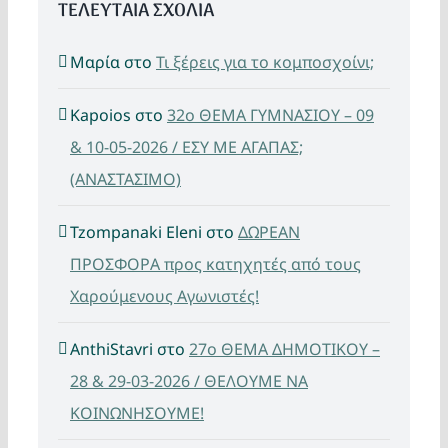
ΤΕΛΕΥΤΑΙΑ ΣΧΟΛΙΑ
Μαρία
στο
Τι ξέρεις για το κομποσχοίνι;
Kapoios
στο
32ο ΘΕΜΑ ΓΥΜΝΑΣΙΟΥ – 09
& 10-05-2026 / ΕΣΥ ΜΕ ΑΓΑΠΑΣ;
(ΑΝΑΣΤΑΣΙΜΟ)
Tzompanaki Eleni
στο
ΔΩΡΕΑΝ
ΠΡΟΣΦΟΡΑ προς κατηχητές από τους
Χαρούμενους Αγωνιστές!
AnthiStavri
στο
27ο ΘΕΜΑ ΔΗΜΟΤΙΚΟΥ –
28 & 29-03-2026 / ΘΕΛΟΥΜΕ ΝΑ
ΚΟΙΝΩΝΗΣΟΥΜΕ!