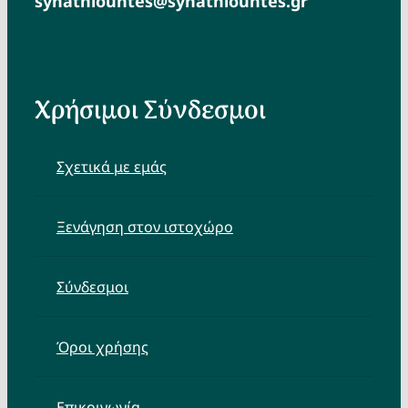
synathlountes@synathlountes.gr
Χρήσιμοι Σύνδεσμοι
Σχετικά με εμάς
Ξενάγηση στον ιστοχώρο
Σύνδεσμοι
Όροι χρήσης
Επικοινωνία