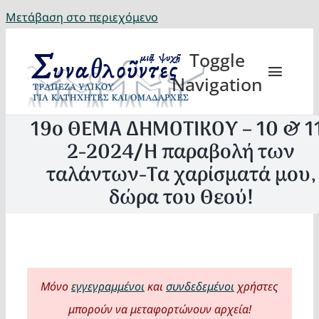
Μετάβαση στο περιεχόμενο
Toggle
Navigation
19ο ΘΕΜΑ ΔΗΜΟΤΙΚΟΥ – 10 & 1
2-2024/Η παραβολή των
ταλάντων-Τα χαρίσματά μου,
Θέματα
δώρα του Θεού!
Κατηχη
Eορτή
Μόνο
εγγεγραμμένοι
και
συνδεδεμένοι
χρήστες
μπορούν να μεταφορτώνουν αρχεία!