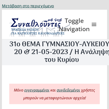
Μετάβαση στο περιεχόμενο
Toggle
Navigation
31ο ΘΕΜΑ ΓΥΜΝΑΣΙΟΥ-ΛΥΚΕΙΟΥ
20 & 21-05-2023 / Η Ανάληψ
του Κυρίου
Θέματα
Κατηχη
Μόνο
εγγεγραμμένοι
και
συνδεδεμένοι
χρήστες
Eορτή
μπορούν να μεταφορτώνουν αρχεία!