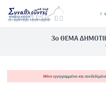
Μετάβαση
στο
περιεχόμενο
3ο ΘΕΜΑ ΔΗΜΟΤΙΚΟ
Μόνο
εγγεγραμμένοι
και
συνδεδεμένο