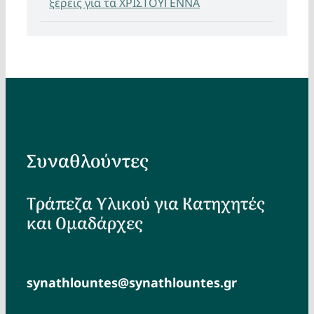
ξέρεις για τα ΧΡΙΣΤΟΥΓΕΝΝΑ
Συναθλούντες
Τράπεζα Υλικού για Κατηχητές
και Ομαδάρχες
synathlountes@synathlountes.gr