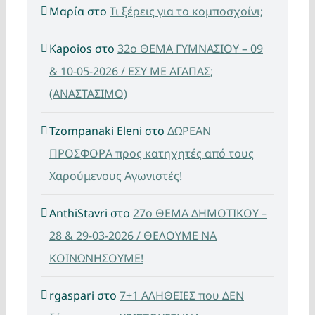
Μαρία
στο
Τι ξέρεις για το κομποσχοίνι;
Kapoios
στο
32ο ΘΕΜΑ ΓΥΜΝΑΣΙΟΥ – 09
& 10-05-2026 / ΕΣΥ ΜΕ ΑΓΑΠΑΣ;
(ΑΝΑΣΤΑΣΙΜΟ)
Tzompanaki Eleni
στο
ΔΩΡΕΑΝ
ΠΡΟΣΦΟΡΑ προς κατηχητές από τους
Χαρούμενους Αγωνιστές!
AnthiStavri
στο
27ο ΘΕΜΑ ΔΗΜΟΤΙΚΟΥ –
28 & 29-03-2026 / ΘΕΛΟΥΜΕ ΝΑ
ΚΟΙΝΩΝΗΣΟΥΜΕ!
rgaspari
στο
7+1 ΑΛΗΘΕΙΕΣ που ΔΕΝ