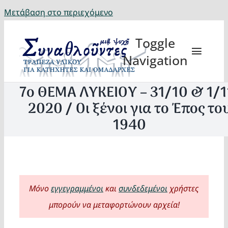
Μετάβαση στο περιεχόμενο
Toggle
Navigation
7ο ΘΕΜΑ ΛΥΚΕΙΟΥ – 31/10 & 1/1
2020 / Οι ξένοι για το Έπος το
1940
Θέματα
Κατηχη
Μόνο
εγγεγραμμένοι
και
συνδεδεμένοι
χρήστες
Eορτή
μπορούν να μεταφορτώνουν αρχεία!