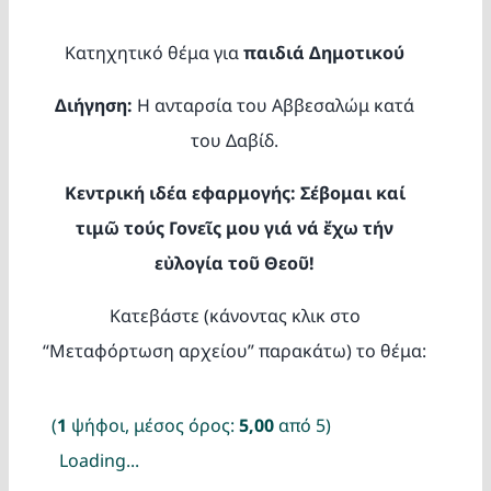
Κατασκ
Κατηχητικό θέμα για
παιδιά Δημοτικού
Θέματα
Διήγηση:
Η ανταρσία του Αββεσαλώμ κατά
του Δαβίδ.
Αναζήτη
Κεντρική ιδέα εφαρμογής:
Σέβομαι καί
τιμῶ τούς Γονεῖς μου
γιά νά ἔχω τήν
εὐλογία τοῦ Θεοῦ!
Κατεβάστε (κάνοντας κλικ στο
“Μεταφόρτωση αρχείου” παρακάτω) το θέμα:
Ο Λογα
(
1
ψήφοι, μέσος όρος:
5,00
από 5)
Loading...