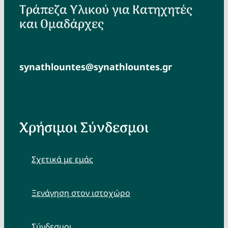
Τράπεζα Υλικού για Κατηχητές
και Ομαδάρχες
synathlountes@synathlountes.gr
Χρήσιμοι Σύνδεσμοι
Σχετικά με εμάς
Ξενάγηση στον ιστοχώρο
Σύνδεσμοι