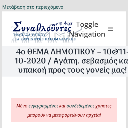
Μετάβαση στο περιεχόμενο
Toggle
Navigation
4ο ΘΕΜΑ ΔΗΜΟΤΙΚΟΥ – 10&11
10-2020 / Αγάπη, σεβασμός κα
υπακοή προς τους γονείς μας!
Θέματα
Κατηχη
Μόνο
εγγεγραμμένοι
και
συνδεδεμένοι
χρήστες
Eορτή
μπορούν να μεταφορτώνουν αρχεία!