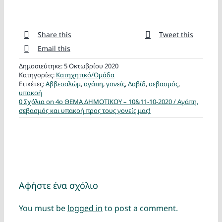
Share this
Tweet this
Email this
Δημοσιεύτηκε: 5 Οκτωβρίου 2020
Κατηγορίες:
Κατηχητικό/Ομάδα
Ετικέτες:
Αββεσαλώμ
,
αγάπη
,
γονείς
,
Δαβίδ
,
σεβασμός
,
υπακοή
0 Σχόλια
on 4ο ΘΕΜΑ ΔΗΜΟΤΙΚΟΥ – 10&11-10-2020 / Αγάπη,
σεβασμός και υπακοή προς τους γονείς μας!
Αφήστε ένα σχόλιο
You must be
logged in
to post a comment.