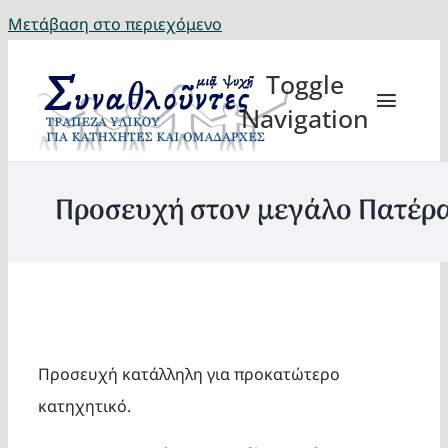
Μετάβαση στο περιεχόμενο
Toggle
Navigation
Προσευχή στον μεγάλο Πατέρ
Θέματα
Κατηχη
Προσευχή κατάλληλη για προκατώτερο
Eορτή
κατηχητικό.