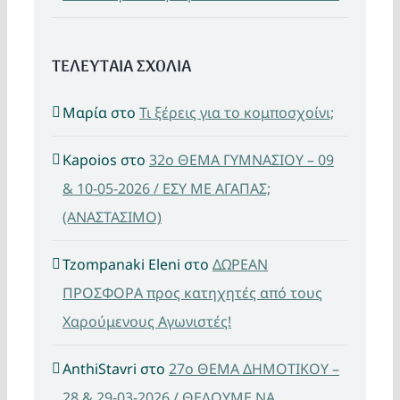
ΤΕΛΕΥΤΑΙΑ ΣΧΟΛΙΑ
Μαρία
στο
Τι ξέρεις για το κομποσχοίνι;
Kapoios
στο
32ο ΘΕΜΑ ΓΥΜΝΑΣΙΟΥ – 09
& 10-05-2026 / ΕΣΥ ΜΕ ΑΓΑΠΑΣ;
(ΑΝΑΣΤΑΣΙΜΟ)
Tzompanaki Eleni
στο
ΔΩΡΕΑΝ
ΠΡΟΣΦΟΡΑ προς κατηχητές από τους
Χαρούμενους Αγωνιστές!
AnthiStavri
στο
27ο ΘΕΜΑ ΔΗΜΟΤΙΚΟΥ –
28 & 29-03-2026 / ΘΕΛΟΥΜΕ ΝΑ