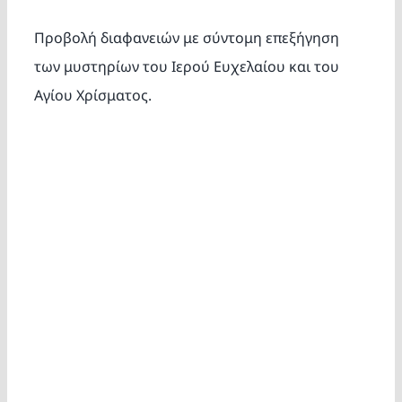
Κατασκ
Προβολή διαφανειών με σύντομη επεξήγηση
των μυστηρίων του Ιερού Ευχελαίου και του
Θέματα
Αγίου Χρίσματος.
Αναζήτη
Ο Λογα