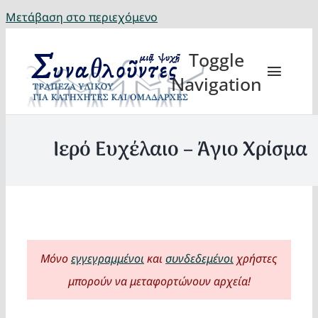
Μετάβαση στο περιεχόμενο
Toggle
Navigation
Ιερό Ευχέλαιο – Άγιο Χρίσμα
Θέματα
Κατηχη
Μόνο
εγγεγραμμένοι
και
συνδεδεμένοι
χρήστες
Eορτή
μπορούν να μεταφορτώνουν αρχεία!