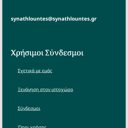
synathlountes@synathlountes.gr
Χρήσιμοι Σύνδεσμοι
Σχετικά με εμάς
Ξενάγηση στον ιστοχώρο
Σύνδεσμοι
Όροι χρήσης