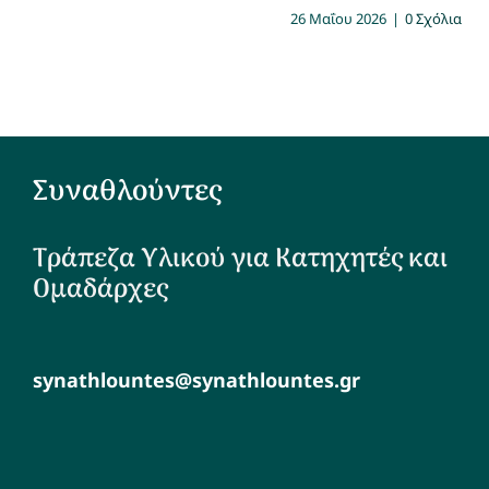
26 Μαΐου 2026
|
0 Σχόλια
Συναθλούντες
Τράπεζα Υλικού για Κατηχητές και
Ομαδάρχες
synathlountes@synathlountes.gr