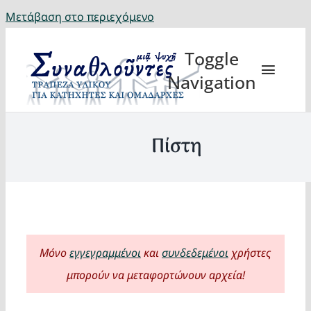
Μετάβαση στο περιεχόμενο
Toggle
Navigation
Πίστη
Θέματα
Κατηχη
Μόνο
εγγεγραμμένοι
και
συνδεδεμένοι
χρήστες
Eορτή
μπορούν να μεταφορτώνουν αρχεία!