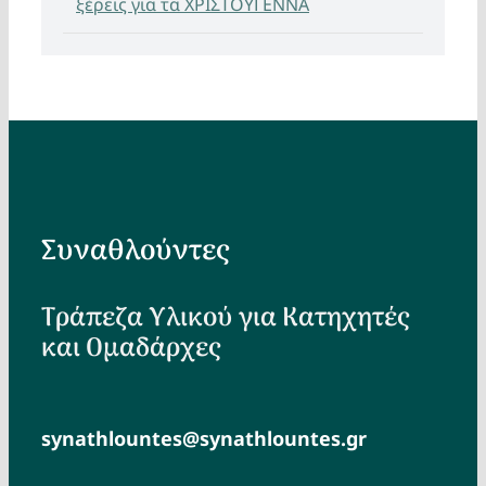
ξέρεις για τα ΧΡΙΣΤΟΥΓΕΝΝΑ
Συναθλούντες
Τράπεζα Υλικού για Κατηχητές
και Ομαδάρχες
synathlountes@synathlountes.gr