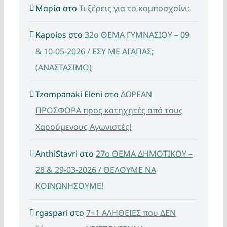
Μαρία
στο
Τι ξέρεις για το κομποσχοίνι;
Kapoios
στο
32ο ΘΕΜΑ ΓΥΜΝΑΣΙΟΥ – 09
& 10-05-2026 / ΕΣΥ ΜΕ ΑΓΑΠΑΣ;
(ΑΝΑΣΤΑΣΙΜΟ)
Tzompanaki Eleni
στο
ΔΩΡΕΑΝ
ΠΡΟΣΦΟΡΑ προς κατηχητές από τους
Χαρούμενους Αγωνιστές!
AnthiStavri
στο
27ο ΘΕΜΑ ΔΗΜΟΤΙΚΟΥ –
28 & 29-03-2026 / ΘΕΛΟΥΜΕ ΝΑ
ΚΟΙΝΩΝΗΣΟΥΜΕ!
rgaspari
στο
7+1 ΑΛΗΘΕΙΕΣ που ΔΕΝ