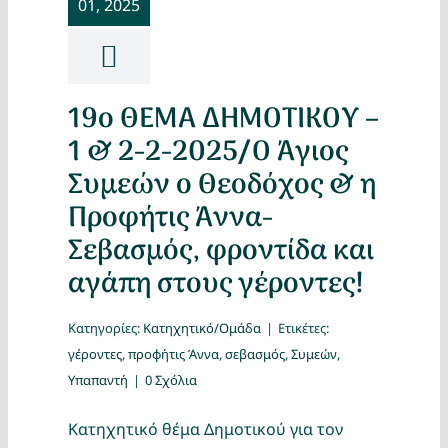
01, 2025
Κατασκ
Θέματα
19ο ΘΕΜΑ ΔΗΜΟΤΙΚΟΥ –
Αναζήτη
1 & 2-2-2025/Ο Άγιος
Συμεών ο Θεοδόχος & η
Προφήτις Άννα-
Σεβασμός, φροντίδα και
αγάπη στους γέροντες!
Κατηγορίες:
Κατηχητικό/Ομάδα
|
Ετικέτες:
Ο Λογα
γέροντες
,
προφήτις Άννα
,
σεβασμός
,
Συμεών
,
Υπαπαντή
|
0 Σχόλια
Κατηχητικό θέμα Δημοτικού για τον