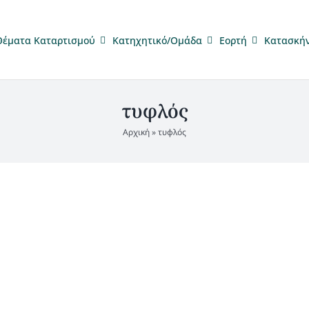
Θέματα Καταρτισμού
Κατηχητικό/Ομάδα
Eορτή
Κατασκή
τυφλός
Αρχική
»
τυφλός