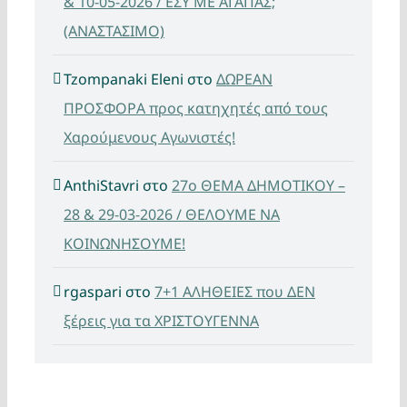
& 10-05-2026 / ΕΣΥ ΜΕ ΑΓΑΠΑΣ;
(ΑΝΑΣΤΑΣΙΜΟ)
Tzompanaki Eleni
στο
ΔΩΡΕΑΝ
ΠΡΟΣΦΟΡΑ προς κατηχητές από τους
Χαρούμενους Αγωνιστές!
AnthiStavri
στο
27ο ΘΕΜΑ ΔΗΜΟΤΙΚΟΥ –
28 & 29-03-2026 / ΘΕΛΟΥΜΕ ΝΑ
ΚΟΙΝΩΝΗΣΟΥΜΕ!
rgaspari
στο
7+1 ΑΛΗΘΕΙΕΣ που ΔΕΝ
ξέρεις για τα ΧΡΙΣΤΟΥΓΕΝΝΑ