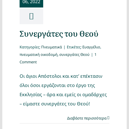
06, 2022
Κατασκ
Θέματα
Συνεργάτες του Θεού
Αναζήτη
Κατηγορίες:
Πνευματικά
|
Ετικέτες:
Ευαγγέλιο
,
πνευματική οικοδομή
,
συνεργάτες Θεού
|
1
Comment
Οι άγιοι Απόστολοι και κατ’ επέκτασιν
όλοι όσοι εργάζονται στο έργο της
Εκκλησίας – άρα και εμείς οι ομαδάρχες
Ο Λογα
– είμαστε συνεργάτες του Θεού!
Διαβάστε περισσότερα