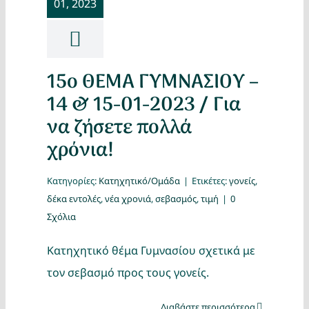
01, 2023
Κατασκ
Θέματα
15ο ΘΕΜΑ ΓΥΜΝΑΣΙΟΥ –
Αναζήτη
14 & 15-01-2023 / Για
να ζήσετε πολλά
χρόνια!
Κατηγορίες:
Κατηχητικό/Ομάδα
|
Ετικέτες:
γονείς
,
δέκα εντολές
,
νέα χρονιά
,
σεβασμός
,
τιμή
|
0
Σχόλια
Ο Λογα
Κατηχητικό θέμα Γυμνασίου σχετικά με
τον σεβασμό προς τους γονείς.
Διαβάστε περισσότερα