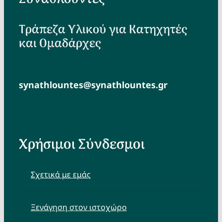
Τράπεζα Υλικού για Κατηχητές
και Ομαδάρχες
synathlountes@synathlountes.gr
Χρήσιμοι Σύνδεσμοι
Σχετικά με εμάς
Ξενάγηση στον ιστοχώρο