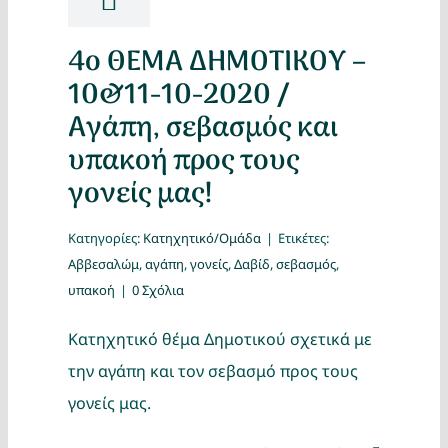
4ο ΘΕΜΑ ΔΗΜΟΤΙΚΟΥ –
10&11-10-2020 /
Αγάπη, σεβασμός και
υπακοή προς τους
γονείς μας!
Κατηγορίες:
Κατηχητικό/Ομάδα
|
Ετικέτες:
Αββεσαλώμ
,
αγάπη
,
γονείς
,
Δαβίδ
,
σεβασμός
,
υπακοή
|
0 Σχόλια
Κατηχητικό θέμα Δημοτικού σχετικά με
την αγάπη και τον σεβασμό προς τους
γονείς μας.