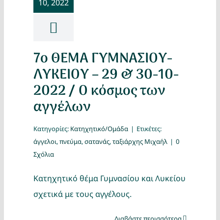
10, 2022
Κατασκ
Θέματα
7ο ΘΕΜΑ ΓΥΜΝΑΣΙΟΥ-
Αναζήτη
ΛΥΚΕΙΟΥ – 29 & 30-10-
2022 / Ο κόσμος των
αγγέλων
Κατηγορίες:
Κατηχητικό/Ομάδα
|
Ετικέτες:
άγγελοι
,
πνεύμα
,
σατανάς
,
ταξιάρχης Μιχαήλ
|
0
Σχόλια
Ο Λογα
Κατηχητικό θέμα Γυμνασίου και Λυκείου
σχετικά με τους αγγέλους.
Διαβάστε περισσότερα