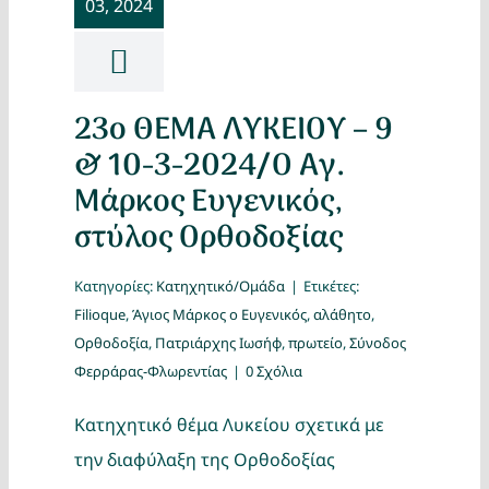
03, 2024
Κατασκ
Θέματα
23ο ΘΕΜΑ ΛΥΚΕΙΟΥ – 9
Αναζήτη
& 10-3-2024/Ο Αγ.
Μάρκος Ευγενικός,
στύλος Ορθοδοξίας
Κατηγορίες:
Κατηχητικό/Ομάδα
|
Ετικέτες:
Filioque
,
Άγιος Μάρκος ο Ευγενικός
,
αλάθητο
,
Ορθοδοξία
,
Πατριάρχης Ιωσήφ
,
πρωτείο
,
Σύνοδος
Ο Λογα
Φερράρας-Φλωρεντίας
|
0 Σχόλια
Κατηχητικό θέμα Λυκείου σχετικά με
την διαφύλαξη της Ορθοδοξίας