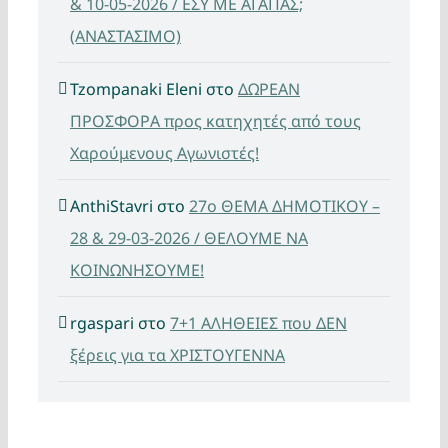
& 10-05-2026 / ΕΣΥ ΜΕ ΑΓΑΠΑΣ;
(ΑΝΑΣΤΑΣΙΜΟ)
Tzompanaki Eleni
στο
ΔΩΡΕΑΝ
ΠΡΟΣΦΟΡΑ προς κατηχητές από τους
Χαρούμενους Αγωνιστές!
AnthiStavri
στο
27ο ΘΕΜΑ ΔΗΜΟΤΙΚΟΥ –
28 & 29-03-2026 / ΘΕΛΟΥΜΕ ΝΑ
ΚΟΙΝΩΝΗΣΟΥΜΕ!
rgaspari
στο
7+1 ΑΛΗΘΕΙΕΣ που ΔΕΝ
ξέρεις για τα ΧΡΙΣΤΟΥΓΕΝΝΑ