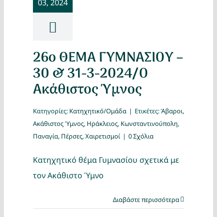
03, 2024
Κατασκ
Θέματα
26ο ΘΕΜΑ ΓΥΜΝΑΣΙΟΥ –
Αναζήτη
30 & 31-3-2024/Ο
Ακάθιστος Ύμνος
Κατηγορίες:
Κατηχητικό/Ομάδα
|
Ετικέτες:
Άβαροι
,
Ακάθιστος Ύμνος
,
Ηράκλειος
,
Κωνσταντινούπολη
,
Παναγία
,
Πέρσες
,
Χαιρετισμοί
|
0 Σχόλια
Κατηχητικό θέμα Γυμνασίου σχετικά με
Ο Λογα
τον Ακάθιστο Ύμνο
Διαβάστε περισσότερα