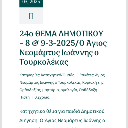
03, 2025
Κατασκ
Θέματα
24ο ΘΕΜΑ ΔΗΜΟΤΙΚΟΥ
Αναζήτη
– 8 & 9-3-2025/Ο Άγιος
Νεομάρτυς Ιωάννης ο
Τουρκολέκας
Κατηγορίες:
Κατηχητικό/Ομάδα
|
Ετικέτες:
Άγιος
Νεομάρτυς Ιωάννης ο Τουρκολέκας
,
Κυριακή της
Ορθοδοξίας
,
μαρτύριο
,
ομολογία
,
Ορθόδοξη
Ο Λογα
Πίστη
|
0 Σχόλια
Κατηχητικό θέμα για παιδιά Δημοτικού
Διήγηση: Ο Άγιος Νεομάρτυς Ιωάννης ο