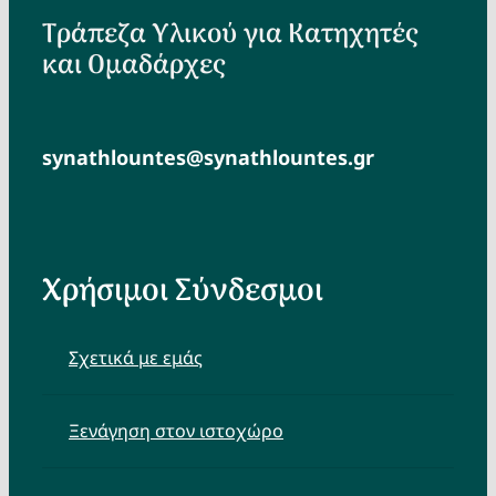
Τράπεζα Υλικού για Κατηχητές
και Ομαδάρχες
synathlountes@synathlountes.gr
Χρήσιμοι Σύνδεσμοι
Σχετικά με εμάς
Ξενάγηση στον ιστοχώρο