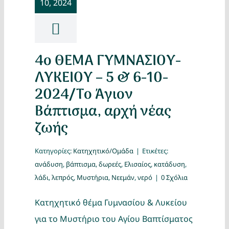
10, 2024
Κατασκ
Θέματα
4ο ΘΕΜΑ ΓΥΜΝΑΣΙΟΥ-
Αναζήτη
ΛΥΚΕΙΟΥ – 5 & 6-10-
2024/Το Άγιον
Βάπτισμα, αρχή νέας
ζωής
Κατηγορίες:
Κατηχητικό/Ομάδα
|
Ετικέτες:
ανάδυση
,
βάπτισμα
,
δωρεές
,
Ελισαίος
,
κατάδυση
,
Ο Λογα
λάδι
,
λεπρός
,
Μυστήρια
,
Νεεμάν
,
νερό
|
0 Σχόλια
Κατηχητικό θέμα Γυμνασίου & Λυκείου
για το Μυστήριο του Αγίου Βαπτίσματος