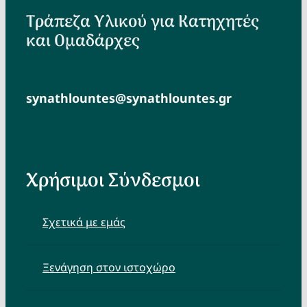
Τράπεζα Υλικού για Κατηχητές
και Ομαδάρχες
synathlountes@synathlountes.gr
Χρήσιμοι Σύνδεσμοι
Σχετικά με εμάς
Ξενάγηση στον ιστοχώρο