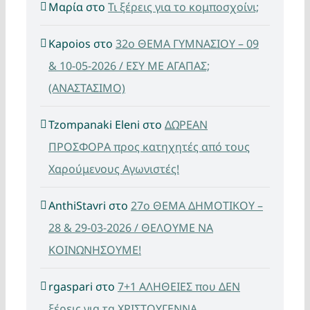
Μαρία
στο
Τι ξέρεις για το κομποσχοίνι;
Kapoios
στο
32ο ΘΕΜΑ ΓΥΜΝΑΣΙΟΥ – 09
& 10-05-2026 / ΕΣΥ ΜΕ ΑΓΑΠΑΣ;
(ΑΝΑΣΤΑΣΙΜΟ)
Tzompanaki Eleni
στο
ΔΩΡΕΑΝ
ΠΡΟΣΦΟΡΑ προς κατηχητές από τους
Χαρούμενους Αγωνιστές!
AnthiStavri
στο
27ο ΘΕΜΑ ΔΗΜΟΤΙΚΟΥ –
28 & 29-03-2026 / ΘΕΛΟΥΜΕ ΝΑ
ΚΟΙΝΩΝΗΣΟΥΜΕ!
rgaspari
στο
7+1 ΑΛΗΘΕΙΕΣ που ΔΕΝ
ξέρεις για τα ΧΡΙΣΤΟΥΓΕΝΝΑ