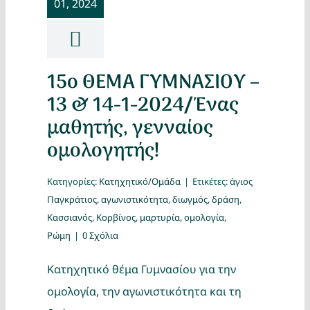
01, 2024
Κατασκ
Θέματα
15ο ΘΕΜΑ ΓΥΜΝΑΣΙΟΥ –
Αναζήτη
13 & 14-1-2024/Ένας
μαθητής, γενναίος
ομολογητής!
Κατηγορίες:
Κατηχητικό/Ομάδα
|
Ετικέτες:
άγιος
Παγκράτιος
,
αγωνιστικότητα
,
διωγμός
,
δράση
,
Κασσιανός
,
Κορβίνος
,
μαρτυρία
,
ομολογία
,
Ο Λογα
Ρώμη
|
0 Σχόλια
Κατηχητικό θέμα Γυμνασίου για την
ομολογία, την αγωνιστικότητα και τη