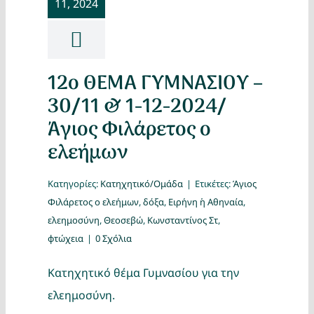
11, 2024
Κατασκ
Θέματα
12ο ΘΕΜΑ ΓΥΜΝΑΣΙΟΥ –
Αναζήτη
30/11 & 1-12-2024/
Άγιος Φιλάρετος ο
ελεήμων
Κατηγορίες:
Κατηχητικό/Ομάδα
|
Ετικέτες:
Άγιος
Φιλάρετος ο ελεήμων
,
δόξα
,
Ειρήνη ἡ Αθηναία
,
ελεημοσύνη
,
Θεοσεβώ
,
Κωνσταντίνος Στ
,
Ο Λογα
φτώχεια
|
0 Σχόλια
Κατηχητικό θέμα Γυμνασίου για την
ελεημοσύνη.