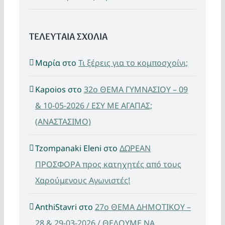
ΤΕΛΕΥΤΑΙΑ ΣΧΟΛΙΑ
Μαρία
στο
Τι ξέρεις για το κομποσχοίνι;
Kapoios
στο
32ο ΘΕΜΑ ΓΥΜΝΑΣΙΟΥ – 09
& 10-05-2026 / ΕΣΥ ΜΕ ΑΓΑΠΑΣ;
(ΑΝΑΣΤΑΣΙΜΟ)
Tzompanaki Eleni
στο
ΔΩΡΕΑΝ
ΠΡΟΣΦΟΡΑ προς κατηχητές από τους
Χαρούμενους Αγωνιστές!
AnthiStavri
στο
27ο ΘΕΜΑ ΔΗΜΟΤΙΚΟΥ –
28 & 29-03-2026 / ΘΕΛΟΥΜΕ ΝΑ