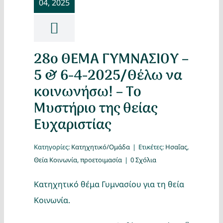
04, 2025
Κατασκ
Θέματα
28ο ΘΕΜΑ ΓΥΜΝΑΣΙΟΥ –
Αναζήτη
5 & 6-4-2025/Θέλω να
κοινωνήσω! – Το
Μυστήριo της θείας
Ευχαριστίας
Κατηγορίες:
Κατηχητικό/Ομάδα
|
Ετικέτες:
Ησαΐας
,
Θεία Κοινωνία
,
προετοιμασία
|
0 Σχόλια
Ο Λογα
Κατηχητικό θέμα Γυμνασίου για τη θεία
Κοινωνία.