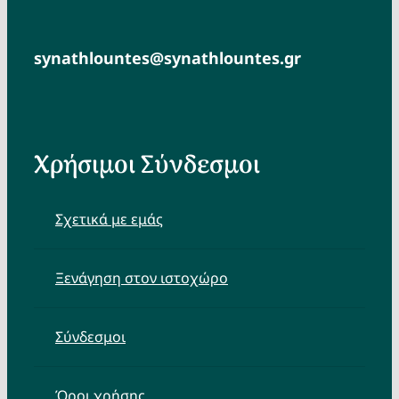
synathlountes@synathlountes.gr
Χρήσιμοι Σύνδεσμοι
Σχετικά με εμάς
Ξενάγηση στον ιστοχώρο
Σύνδεσμοι
Όροι χρήσης