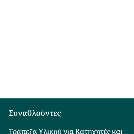
Συναθλούντες
Τράπεζα Υλικού για Κατηχητές και