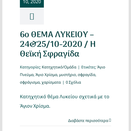
10, 2020
Κατασκ
Θέματα
6ο ΘΕΜΑ ΛΥΚΕΙΟΥ –
Αναζήτη
24&25/10-2020 / Η
Θεϊκή Σφραγίδα
Κατηγορίες:
Κατηχητικό/Ομάδα
|
Ετικέτες:
Άγιο
Πνεύμα
,
Άγιο Χρίσμα
,
μυστήριο
,
σφραγίδα
,
σφράγισμα
,
χαρίσματα
|
0 Σχόλια
Κατηχητικό θέμα Λυκείου σχετικά με το
Ο Λογα
Άγιον Χρίσμα.
Διαβάστε περισσότερα