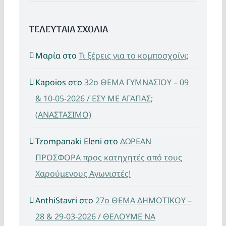
ΤΕΛΕΥΤΑΙΑ ΣΧΟΛΙΑ
Μαρία
στο
Τι ξέρεις για το κομποσχοίνι;
Kapoios
στο
32ο ΘΕΜΑ ΓΥΜΝΑΣΙΟΥ – 09
& 10-05-2026 / ΕΣΥ ΜΕ ΑΓΑΠΑΣ;
(ΑΝΑΣΤΑΣΙΜΟ)
Tzompanaki Eleni
στο
ΔΩΡΕΑΝ
ΠΡΟΣΦΟΡΑ προς κατηχητές από τους
Χαρούμενους Αγωνιστές!
AnthiStavri
στο
27ο ΘΕΜΑ ΔΗΜΟΤΙΚΟΥ –
28 & 29-03-2026 / ΘΕΛΟΥΜΕ ΝΑ