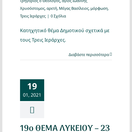
Γρηγόριος ο Θεολόγος
,
άγιος Ιωάννης
Χρυσόστομος
,
αρετή
,
Μέγας Βασίλειος
,
μόρφωση
,
Τρεις Ιεράρχες
|
0 Σχόλια
Κατηχητικό θέμα Δημοτικού σχετικά με
τους Τρεις Ιεράρχες.
Διαβάστε περισσότερα
19
01, 2021
19ο ΘΕΜΑ ΛΥΚΕΙΟΥ – 23