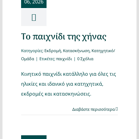
06, 2026
Κατασκ
Θέματα
Το παιχνίδι της χήνας
Αναζήτη
Κατηγορίες:
Εκδρομή
,
Κατασκήνωση
,
Κατηχητικό/
Ομάδα
|
Ετικέτες:
παιχνίδι
|
0 Σχόλια
Κινητικό παιχνίδι κατάλληλο για όλες τις
ηλικίες και ιδανικό για κατηχητικά,
εκδρομές και κατασκηνώσεις.
Ο Λογα
Διαβάστε περισσότερα