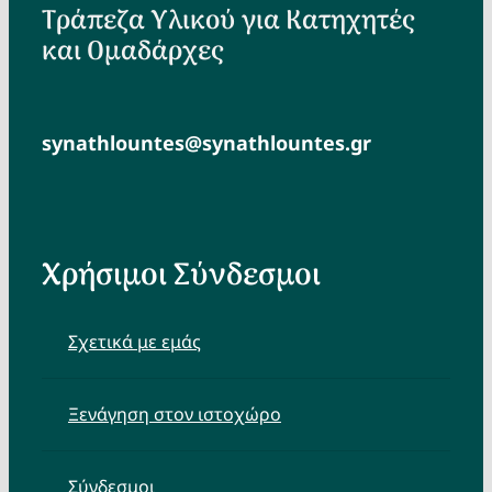
Τράπεζα Υλικού για Κατηχητές
και Ομαδάρχες
synathlountes@synathlountes.gr
Χρήσιμοι Σύνδεσμοι
Σχετικά με εμάς
Ξενάγηση στον ιστοχώρο
Σύνδεσμοι