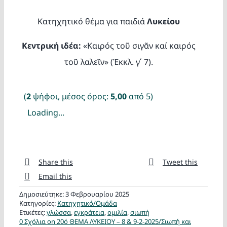
Κατασκ
Κατηχητικό θέμα για παιδιά
Λυκείου
Θέματα
Κεντρική ιδέα:
«Καιρός τοῦ σιγᾶν καί καιρός
τοῦ λαλεῖν» (Ἐκκλ. γ΄ 7).
Αναζήτη
(
2
ψήφοι, μέσος όρος:
5,00
από 5)
Loading...
Share this
Tweet this
Ο Λογα
Email this
Δημοσιεύτηκε: 3 Φεβρουαρίου 2025
Κατηγορίες:
Κατηχητικό/Ομάδα
Ετικέτες:
γλώσσα
,
εγκράτεια
,
ομιλία
,
σιωπή
0 Σχόλια
on 20ό ΘΕΜΑ ΛΥΚΕΙΟΥ – 8 & 9-2-2025/Σιωπή και