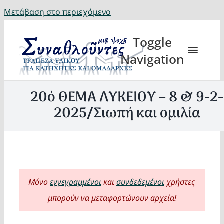
Μετάβαση στο περιεχόμενο
Toggle
Navigation
20ό ΘΕΜΑ ΛΥΚΕΙΟΥ – 8 & 9-2-
2025/Σιωπή και ομιλία
Θέματα
Κατηχη
Μόνο
εγγεγραμμένοι
και
συνδεδεμένοι
χρήστες
Eορτή
μπορούν να μεταφορτώνουν αρχεία!