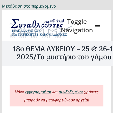
Μετάβαση στο περιεχόμενο
Toggle
Navigation
18ο ΘΕΜΑ ΛΥΚΕΙΟΥ – 25 & 26-1
2025/Το μυστήριο του γάμου
Θέματα
Κατηχη
Μόνο
εγγεγραμμένοι
και
συνδεδεμένοι
χρήστες
Eορτή
μπορούν να μεταφορτώνουν αρχεία!