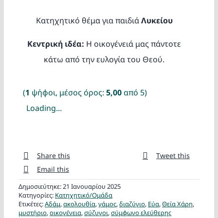
Κατασκ
Κατηχητικό θέμα για παιδιά
Λυκείου
Θέματα
Κεντρική ιδέα:
Η οικογένειά μας πάντοτε
κάτω από την ευλογία του Θεού.
Αναζήτη
(
1
ψήφοι, μέσος όρος:
5,00
από 5)
Loading...
Share this
Tweet this
Ο Λογα
Email this
Δημοσιεύτηκε: 21 Ιανουαρίου 2025
Κατηγορίες:
Κατηχητικό/Ομάδα
Ετικέτες:
Αδάμ
,
ακολουθία
,
γάμος
,
διαζύγιο
,
Εύα
,
Θεία Χάρη
,
μυστήριο
,
οικογένεια
,
σύζυγοι
,
σύμφωνο ελεύθερης