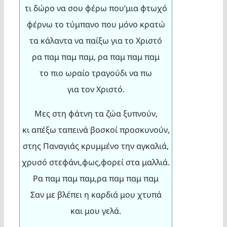
τι δώρο να σου φέρω που‘μια φτωχό
φέρνω το τύμπανο που μόνο κρατώ
τα κάλαντα να παίξω για το Χριστό
ρα παμ παμ παμ, ρα παμ παμ παμ
το πιο ωραίο τραγούδι να πω
για τον Χριστό.
Μες στη φάτνη τα ζώα ξυπνούν,
κι απέξω ταπεινά βοσκοί προσκυνούν,
στης Παναγιάς κρυμμένο την αγκαλιά,
χρυσό στεφάνι,φως,φορεί στα μαλλιά.
Ρα παμ παμ παμ,ρα παμ παμ παμ
Σαν με βλέπει η καρδιά μου χτυπά
και μου γελά.