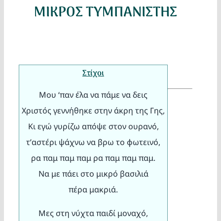
Κατασκ
ΜΙΚΡΟΣ ΤΥΜΠΑΝΙΣΤΗΣ
Θέματα
Αναζήτη
Στίχοι
Μου ‘παν έλα να πάμε να δεις
Χριστός γεννήθηκε στην άκρη της Γης,
Κι εγώ γυρίζω απόψε στον ουρανό,
τ’αστέρι ψάχνω να βρω το φωτεινό,
ρα παμ παμ παμ ρα παμ παμ παμ.
Ο Λογα
Να με πάει στο μικρό βασιλιά
πέρα μακριά.
Μες στη νύχτα παιδί μοναχό,