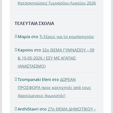
Κατασκηνώσεις Γυμνασίου-Λυκείου 2026
ΤΕΛΕΥΤΑΙΑ ΣΧΟΛΙΑ
Μαρία
στο
Τι ξέρεις για το κομποσχοίνι;
Kapoios
στο
32ο ΘΕΜΑ ΓΥΜΝΑΣΙΟΥ – 09
& 10-05-2026 / ΕΣΥ ΜΕ ΑΓΑΠΑΣ;
(ΑΝΑΣΤΑΣΙΜΟ)
Tzompanaki Eleni
στο
ΔΩΡΕΑΝ
ΠΡΟΣΦΟΡΑ προς κατηχητές από τους
Χαρούμενους Αγωνιστές!
AnthiStavri
στο
27ο ΘΕΜΑ ΔΗΜΟΤΙΚΟΥ –