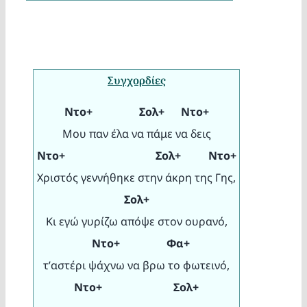
Συγχορδίες
Ντο+ Σολ+ Ντο+
Μου παν έλα να πάμε να δεις
Ντο+ Σολ+ Ντο+
Χριστός γεννήθηκε στην άκρη της Γης,
Σολ+
Κι εγώ γυρίζω απόψε στον ουρανό,
Ντο+ Φα+
τ’αστέρι ψάχνω να βρω το φωτεινό,
Ντο+ Σολ+