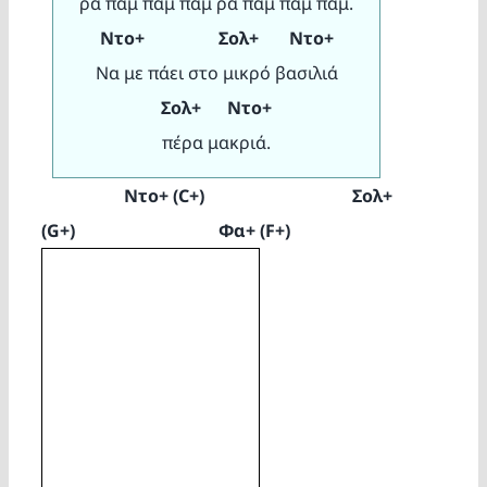
ρα παμ παμ παμ ρα παμ παμ παμ.
Ντο+ Σολ+ Ντο+
Να με πάει στο μικρό βασιλιά
Σολ+ Ντο+
πέρα μακριά.
Ντο+
(C+)
Σολ+
(G+)
Φα+ (F+)