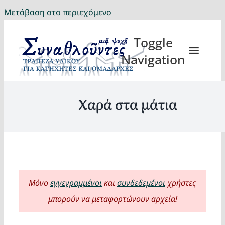
Μετάβαση στο περιεχόμενο
Toggle
Navigation
Χαρά στα μάτια
Θέματα
Κατηχη
Μόνο
εγγεγραμμένοι
και
συνδεδεμένοι
χρήστες
Eορτή
μπορούν να μεταφορτώνουν αρχεία!